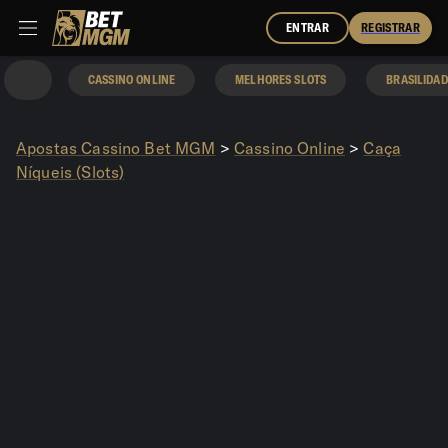
ENTRAR
REGISTRAR
CASSINO ONLINE
MELHORES SLOTS
BRASILIDAD
Apostas Cassino Bet MGM
>
Cassino Online
>
Caça
Níqueis (Slots)