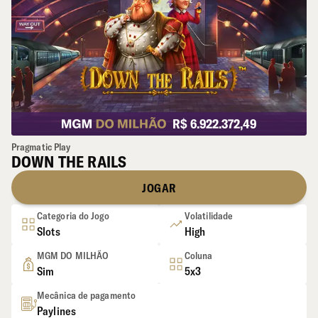
R$ 6.922.372,49
Pragmatic Play
DOWN THE RAILS
JOGAR
Categoria do Jogo
Volatilidade
Slots
High
MGM DO MILHÃO
Coluna
Sim
5x3
Mecânica de pagamento
Paylines