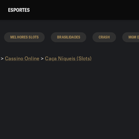
ESPORTES
MELHORES SLOTS
BRASILIDADES
CRASH
MGM D
>
Cassino Online
>
Caça Níqueis (Slots)