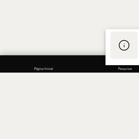
Página Inicial
Pesquisar