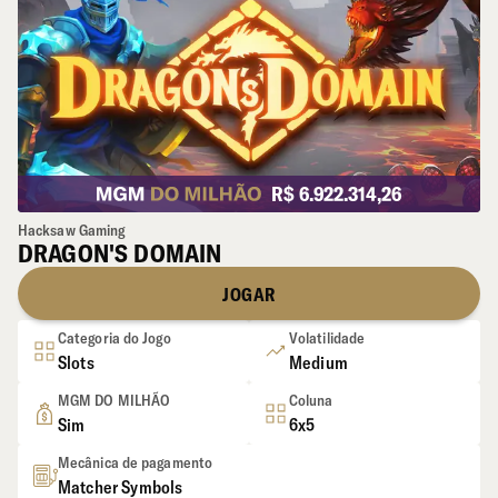
R$ 6.922.314,26
Hacksaw Gaming
DRAGON'S DOMAIN
JOGAR
Categoria do Jogo
Volatilidade
Slots
Medium
MGM DO MILHÃO
Coluna
Sim
6x5
Mecânica de pagamento
Matcher Symbols