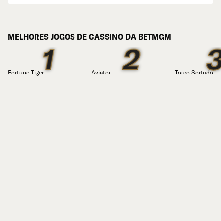
MELHORES JOGOS DE CASSINO DA BETMGM
1
2
Fortune Tiger
Aviator
Touro Sortudo