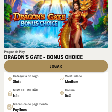
Pragmatic Play
DRAGON'S GATE - BONUS CHOICE
JOGAR
Categoria do Jogo
Volatilidade
Slots
Medium
MGM DO MILHÃO
Coluna
Não
5x3
Mecânica de pagamento
Paylines