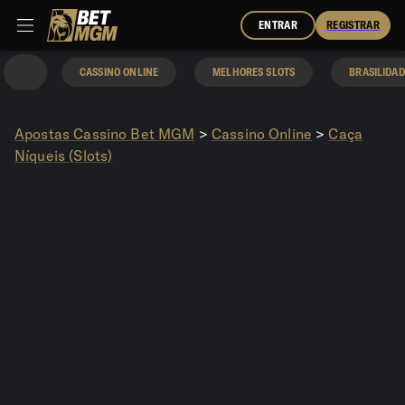
ENTRAR
REGISTRAR
CASSINO ONLINE
MELHORES SLOTS
BRASILIDAD
Apostas Cassino Bet MGM
>
Cassino Online
>
Caça
Níqueis (Slots)