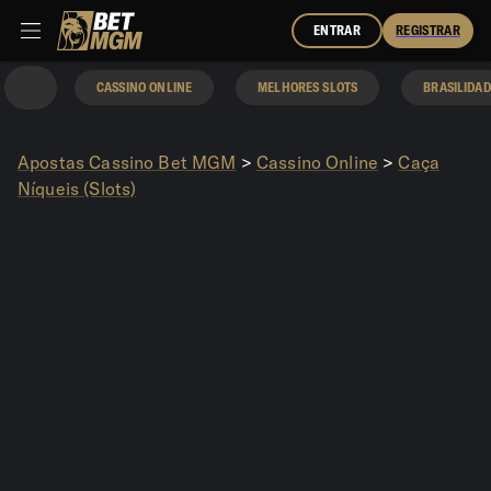
ENTRAR
REGISTRAR
CASSINO ONLINE
MELHORES SLOTS
BRASILIDAD
Apostas Cassino Bet MGM
>
Cassino Online
>
Caça
Níqueis (Slots)