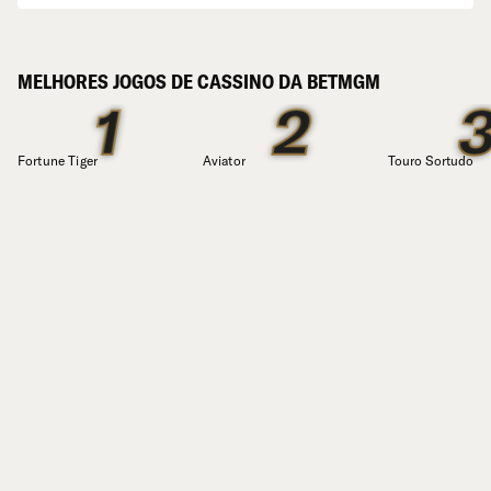
MELHORES JOGOS DE CASSINO DA BETMGM
1
2
Fortune Tiger
Aviator
Touro Sortudo