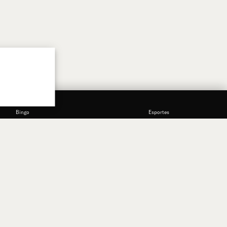
Bingo
Esportes