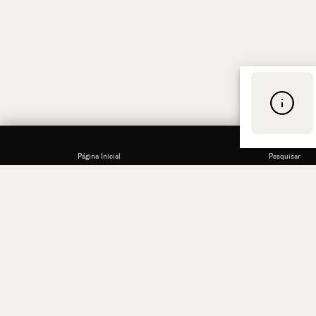
Página Inicial
Pesquisar