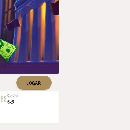
JOGAR
Coluna
6x6