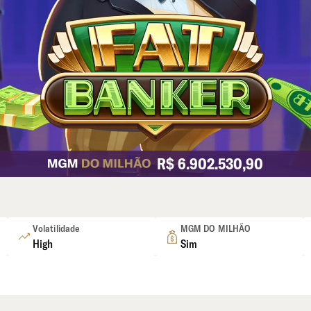
R$ 6.902.530,90
Volatilidade
MGM DO MILHÃO
High
Sim