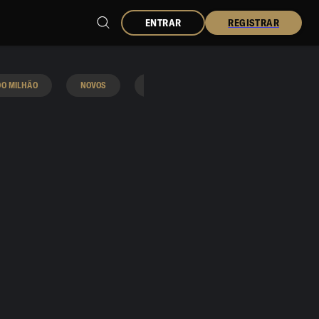
ENTRAR
REGISTRAR
O MILHÃO
NOVOS
MGM EXCLUSIVOS
BINGO AO VIVO