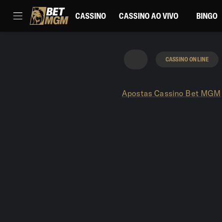
CASSINO
CASSINO AO VIVO
BINGO
CASSINO ONLINE
Apostas Cassino Bet MGM