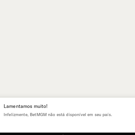
Lamentamos muito!
Infelizmente, BetMGM não está disponível em seu país.