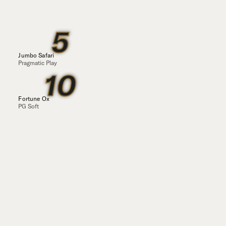
5
Jumbo Safari
Pragmatic Play
10
Fortune Ox
PG Soft