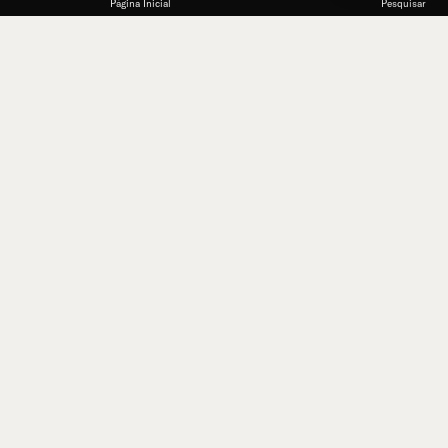
Página Inicial
Pesquisar
APOSTA ESPORTIVA