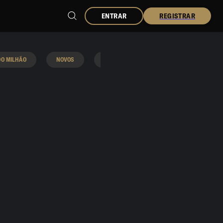
ENTRAR
REGISTRAR
O MILHÃO
NOVOS
MGM EXCLUSIVOS
BINGO AO VIVO