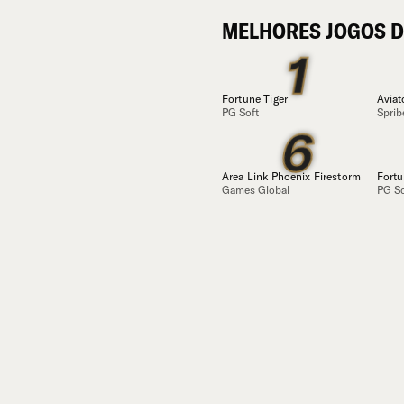
MELHORES JOGOS D
1
Fortune Tiger
Aviat
PG Soft
Sprib
6
Area Link Phoenix Firestorm
Fort
Games Global
PG So