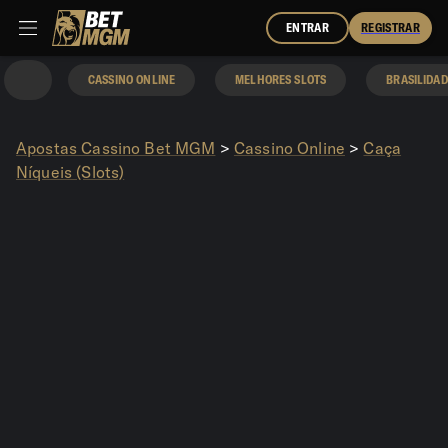
ENTRAR
REGISTRAR
CASSINO ONLINE
MELHORES SLOTS
BRASILIDAD
Apostas Cassino Bet MGM
>
Cassino Online
>
Caça
Níqueis (Slots)