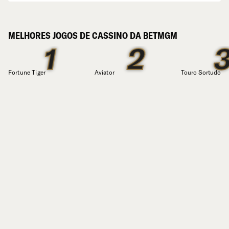
MELHORES JOGOS DE CASSINO DA BETMGM
1
2
Fortune Tiger
Aviator
Touro Sortudo