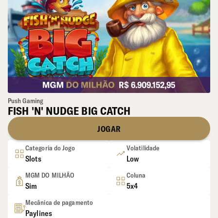
R$ 6.909.152,95
Push Gaming
FISH 'N' NUDGE BIG CATCH
JOGAR
Categoria do Jogo
Volatilidade
Slots
Low
MGM DO MILHÃO
Coluna
Sim
5x4
Mecânica de pagamento
Paylines