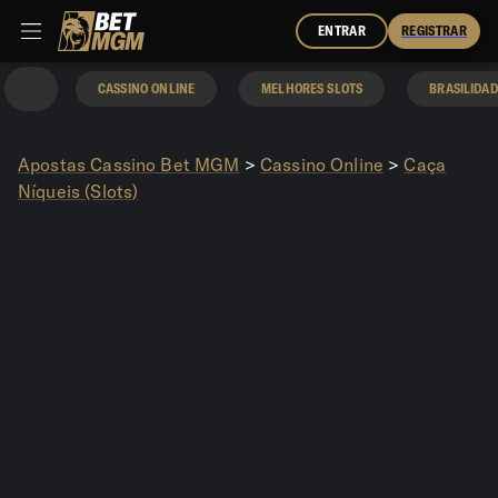
ENTRAR
REGISTRAR
CASSINO ONLINE
MELHORES SLOTS
BRASILIDAD
Apostas Cassino Bet MGM
>
Cassino Online
>
Caça
Níqueis (Slots)