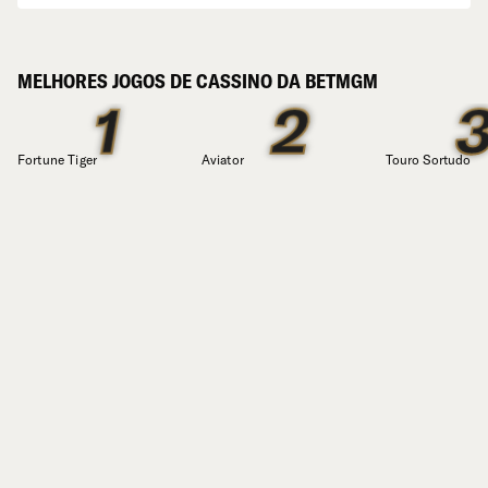
MELHORES JOGOS DE CASSINO DA BETMGM
1
2
Fortune Tiger
Aviator
Touro Sortudo