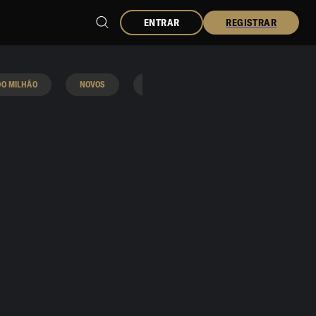
ENTRAR
REGISTRAR
O MILHÃO
NOVOS
MGM EXCLUSIVOS
BINGO AO VIVO