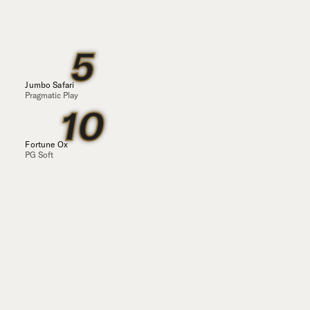
5
Jumbo Safari
Pragmatic Play
10
Fortune Ox
PG Soft