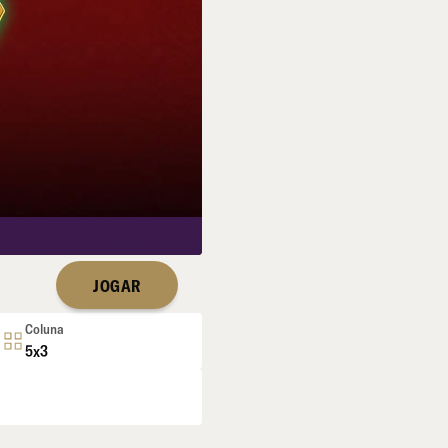
JOGAR
Coluna
5x3