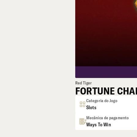
Red Tiger
FORTUNE CH
Categoria do Jogo
Slots
Mecânica de pagamento
Ways To Win