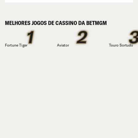
MELHORES JOGOS DE CASSINO DA BETMGM
1
2
Fortune Tiger
Aviator
Touro Sortudo