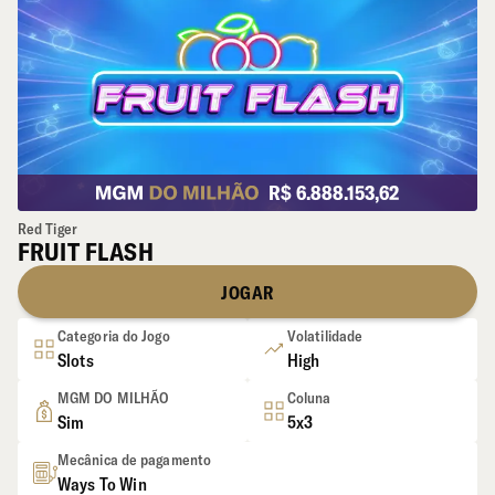
R$ 6.888.153,62
Red Tiger
FRUIT FLASH
JOGAR
Categoria do Jogo
Volatilidade
Slots
High
MGM DO MILHÃO
Coluna
Sim
5x3
Mecânica de pagamento
Ways To Win