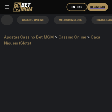
ENTRAR
REGISTRAR
CASSINO ONLINE
MELHORES SLOTS
BRASILIDAD
Apostas Cassino Bet MGM
>
Cassino Online
>
Caça
Níqueis (Slots)