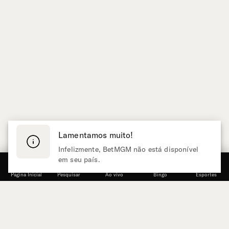
Lamentamos muito!
Infelizmente, BetMGM não está disponível
em seu país.
Página Inicial
Pesquisar
Ao vivo
Bingo
Esportes