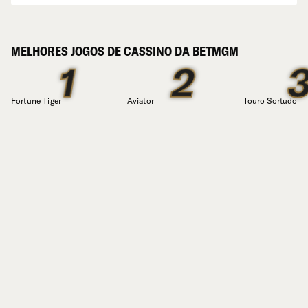
MELHORES JOGOS DE CASSINO DA BETMGM
1
2
Fortune Tiger
Aviator
Touro Sortudo