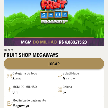
R$ 6.883.715,23
NetEnt
FRUIT SHOP MEGAWAYS
JOGAR
Categoria do Jogo
Volatilidade
Slots
Medium
MGM DO MILHÃO
Coluna
Sim
6x
Mecânica de pagamento
Megaways