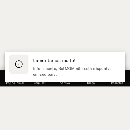
Lamentamos muito!
Infelizmente, BetMGM não está disponível
em seu país.
Página Inicial
Pesquisar
Ao vivo
Bingo
Esportes
Trazido para você por