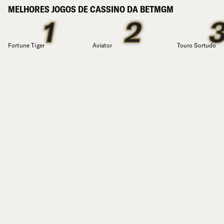
MELHORES JOGOS DE CASSINO DA BETMGM
1
2
Fortune Tiger
Aviator
Touro Sortudo