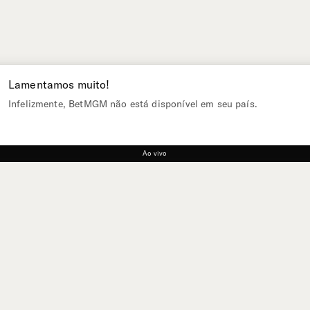
Lamentamos muito!
Infelizmente, BetMGM não está disponível em seu país.
Ao vivo
Trazido para você por
BAIXE O APLICATIVO BETMGM BRASIL