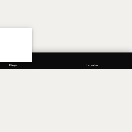
Bingo
Esportes