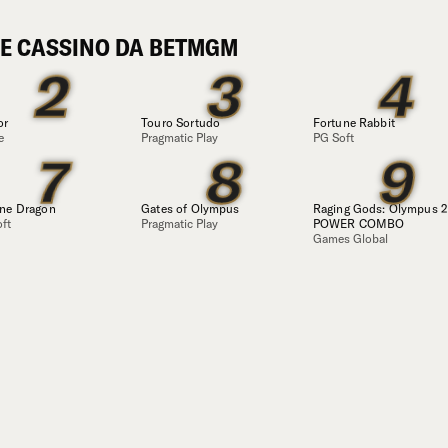
E CASSINO DA BETMGM
2
3
4
or
Touro Sortudo
Fortune Rabbit
e
Pragmatic Play
PG Soft
7
8
9
une Dragon
Gates of Olympus
Raging Gods: Olympus 2
ft
Pragmatic Play
POWER COMBO
Games Global