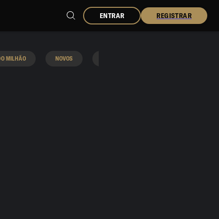
ENTRAR
REGISTRAR
O MILHÃO
NOVOS
MGM EXCLUSIVOS
BINGO AO VIVO