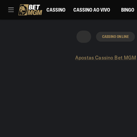
CASSINO
CASSINO AO VIVO
BINGO
CASSINO ONLINE
Apostas Cassino Bet MGM