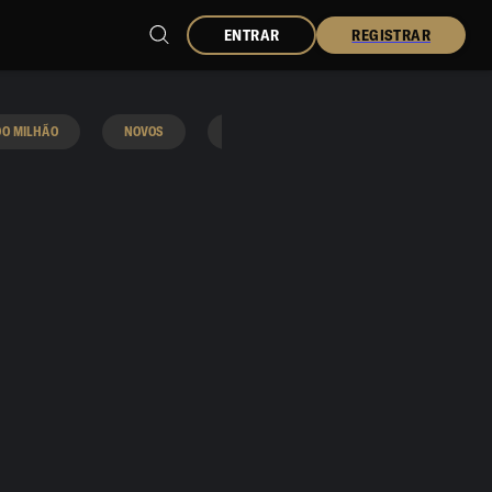
ENTRAR
REGISTRAR
O MILHÃO
NOVOS
MGM EXCLUSIVOS
BINGO AO VIVO