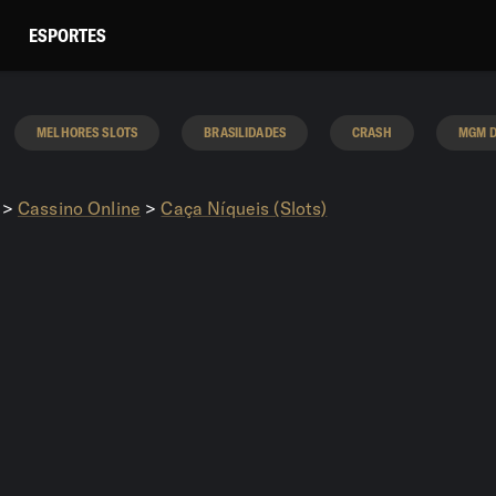
ESPORTES
MELHORES SLOTS
BRASILIDADES
CRASH
MGM D
>
Cassino Online
>
Caça Níqueis (Slots)