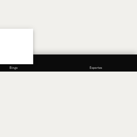
Bingo
Esportes