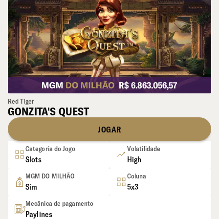
R$ 6.863.056,57
Red Tiger
GONZITA'S QUEST
JOGAR
Categoria do Jogo
Volatilidade
Slots
High
MGM DO MILHÃO
Coluna
Sim
5x3
Mecânica de pagamento
Paylines