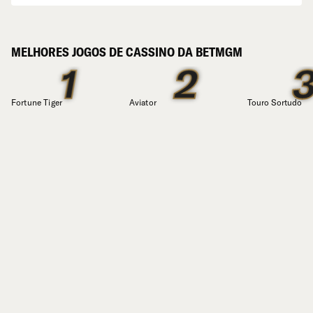
MELHORES JOGOS DE CASSINO DA BETMGM
1
2
Fortune Tiger
Aviator
Touro Sortudo