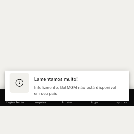
Lamentamos muito!
Infelizmente, BetMGM não está disponível
em seu país.
Página Inicial
Pesquisar
Ao vivo
Bingo
Esportes