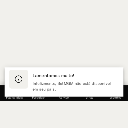
Lamentamos muito!
Infelizmente, BetMGM não está disponível
em seu país.
Página Inicial
Pesquisar
Ao vivo
Bingo
Esportes