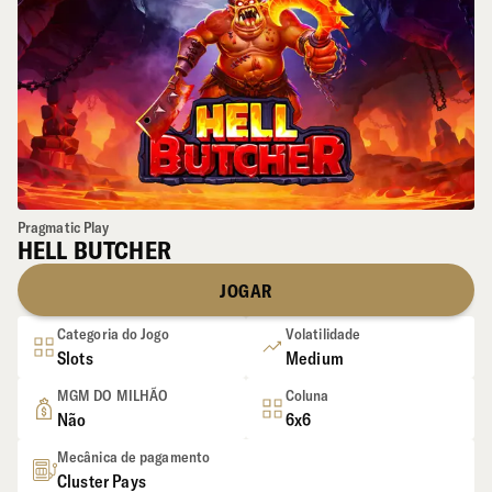
Pragmatic Play
HELL BUTCHER
JOGAR
Categoria do Jogo
Volatilidade
Slots
Medium
MGM DO MILHÃO
Coluna
Não
6x6
Mecânica de pagamento
Cluster Pays