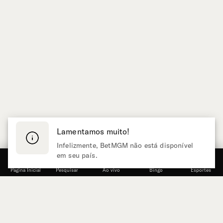
Lamentamos muito!
Infelizmente, BetMGM não está disponível
em seu país.
Página Inicial
Pesquisar
Ao vivo
Bingo
Esportes