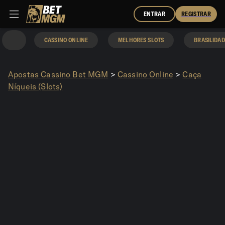
ENTRAR
REGISTRAR
CASSINO ONLINE
MELHORES SLOTS
BRASILIDAD
Apostas Cassino Bet MGM
>
Cassino Online
>
Caça
Níqueis (Slots)