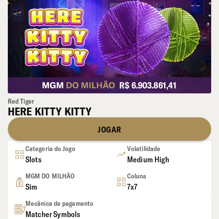
R$ 6.903.861,41
Red Tiger
HERE KITTY KITTY
JOGAR
Categoria do Jogo
Volatilidade
Slots
Medium High
MGM DO MILHÃO
Coluna
Sim
7x7
Mecânica de pagamento
Matcher Symbols