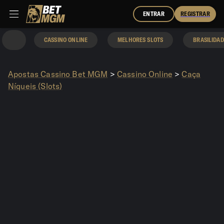
ENTRAR
REGISTRAR
CASSINO ONLINE
MELHORES SLOTS
BRASILIDAD
Apostas Cassino Bet MGM
>
Cassino Online
>
Caça
Níqueis (Slots)