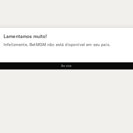
Lamentamos muito!
Infelizmente, BetMGM não está disponível em seu país.
Ao vivo
Trazido para você por
BAIXE O APLICATIVO BETMGM BRASIL