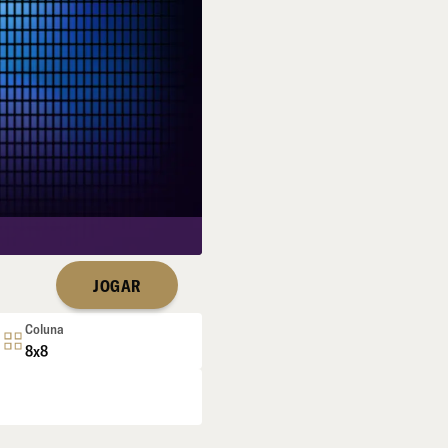
JOGAR
Coluna
8x8