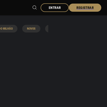
ENTRAR
REGISTRAR
O MILHÃO
NOVOS
MGM EXCLUSIVOS
BINGO AO VIVO