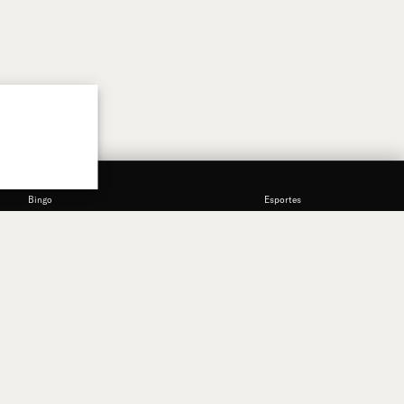
Bingo
Esportes