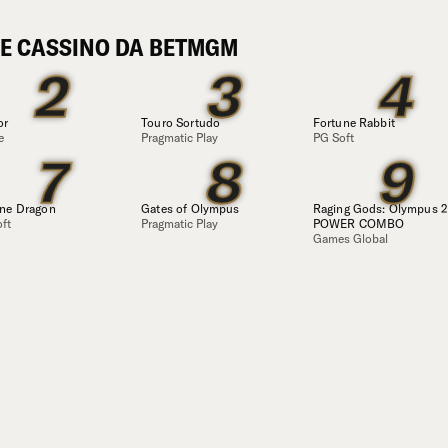
E CASSINO DA BETMGM
2
3
4
or
Touro Sortudo
Fortune Rabbit
e
Pragmatic Play
PG Soft
7
8
9
une Dragon
Gates of Olympus
Raging Gods: Olympus 2
ft
Pragmatic Play
POWER COMBO
Games Global