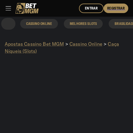
ENTRAR
REGISTRAR
CASSINO ONLINE
MELHORES SLOTS
BRASILIDAD
Apostas Cassino Bet MGM
>
Cassino Online
>
Caça
Níqueis (Slots)