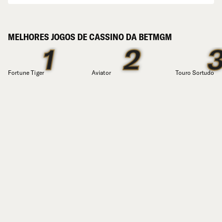
MELHORES JOGOS DE CASSINO DA BETMGM
1
2
Fortune Tiger
Aviator
Touro Sortudo