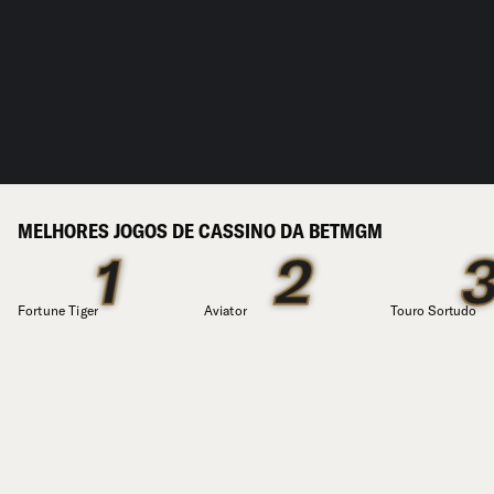
MELHORES JOGOS DE CASSINO DA BETMGM
1
2
Fortune Tiger
Aviator
Touro Sortudo