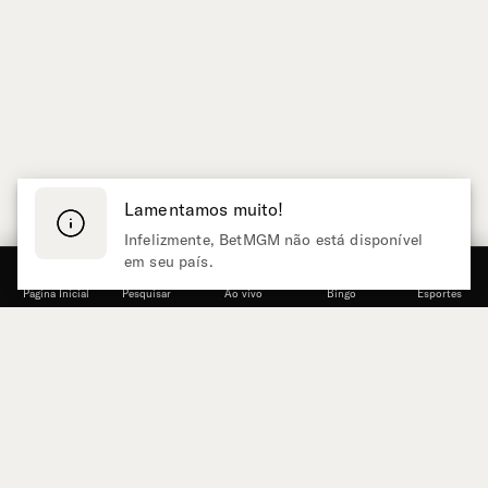
Lamentamos muito!
Infelizmente, BetMGM não está disponível
em seu país.
Página Inicial
Pesquisar
Ao vivo
Bingo
Esportes
Trazido para você por