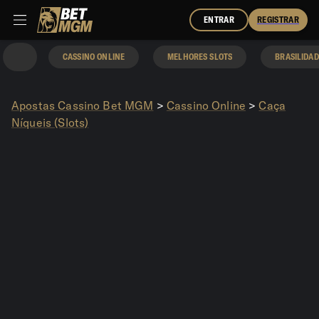
ENTRAR
REGISTRAR
CASSINO ONLINE
MELHORES SLOTS
BRASILIDAD
Apostas Cassino Bet MGM
>
Cassino Online
>
Caça
Níqueis (Slots)