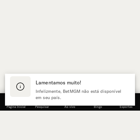
Lamentamos muito!
Infelizmente, BetMGM não está disponível
em seu país.
Página Inicial
Pesquisar
Ao vivo
Bingo
Esportes