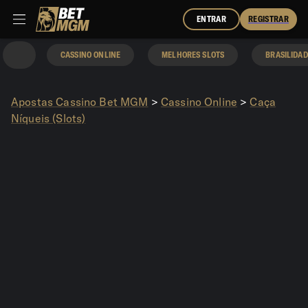
ENTRAR
REGISTRAR
CASSINO ONLINE
MELHORES SLOTS
BRASILIDAD
Apostas Cassino Bet MGM
>
Cassino Online
>
Caça
Níqueis (Slots)