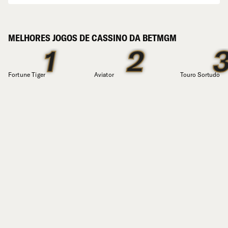
MELHORES JOGOS DE CASSINO DA BETMGM
1
2
Fortune Tiger
Aviator
Touro Sortudo