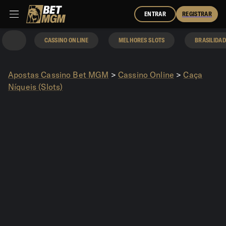
ENTRAR
REGISTRAR
CASSINO ONLINE
MELHORES SLOTS
BRASILIDAD
Apostas Cassino Bet MGM
>
Cassino Online
>
Caça
Níqueis (Slots)