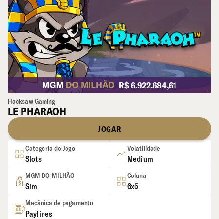
R$ 6.922.684,61
Hacksaw Gaming
LE PHARAOH
JOGAR
Categoria do Jogo
Volatilidade
Slots
Medium
MGM DO MILHÃO
Coluna
Sim
6x5
Mecânica de pagamento
Paylines