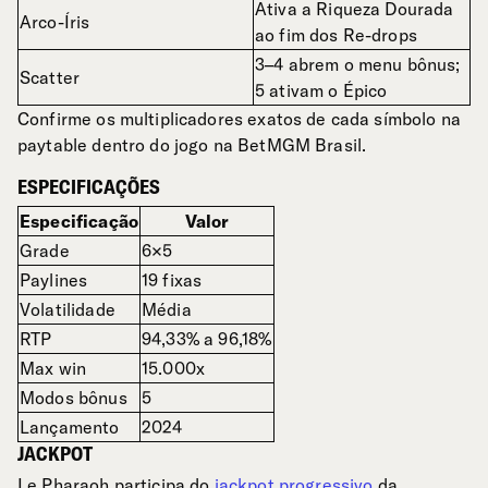
Ativa a Riqueza Dourada
Arco-Íris
ao fim dos Re-drops
3–4 abrem o menu bônus;
Scatter
5 ativam o Épico
Confirme os multiplicadores exatos de cada símbolo na
paytable dentro do jogo na BetMGM Brasil.
ESPECIFICAÇÕES
Especificação
Valor
Grade
6×5
Paylines
19 fixas
Volatilidade
Média
RTP
94,33% a 96,18%
Max win
15.000x
Modos bônus
5
Lançamento
2024
JACKPOT
Le Pharaoh participa do
jackpot progressivo
da