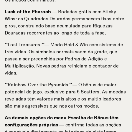
Luck of the Pharaoh
— Rodadas grátis com Sticky
Wins: os Quadrados Dourados permanecem fixos entre
giros, construindo base acumulada para Riquezas
Douradas recorrentes ao longo de toda a fase.
**Lost Treasures **— Modo Hold & Win com sistema de
três vidas. Os símbolos normais saem da grade, que
passa a ser preenchida por Pedras de Adição e
Multiplicação. Novas pedras reiniciam o contador de
vidas.
**Rainbow Over the Pyramids **— O bônus de maior
potencial do jogo, exclusivo para 5 Scatters. As moedas
reveladas têm valores mais altos e os multiplicadores
são mais agressivos que nos outros modos.
As demais opções do menu Escolha de Bônus têm
configurações próprias
— confirme todas as opções
disponíveis diretamente na interface da plataforma.