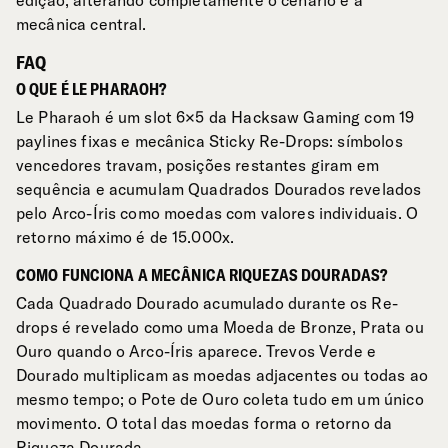
edição, alterando completamente o cenário e a
mecânica central.
FAQ
O QUE É LE PHARAOH?
Le Pharaoh é um slot 6×5 da Hacksaw Gaming com 19
paylines fixas e mecânica Sticky Re-Drops: símbolos
vencedores travam, posições restantes giram em
sequência e acumulam Quadrados Dourados revelados
pelo Arco-Íris como moedas com valores individuais. O
retorno máximo é de 15.000x.
COMO FUNCIONA A MECÂNICA RIQUEZAS DOURADAS?
Cada Quadrado Dourado acumulado durante os Re-
drops é revelado como uma Moeda de Bronze, Prata ou
Ouro quando o Arco-Íris aparece. Trevos Verde e
Dourado multiplicam as moedas adjacentes ou todas ao
mesmo tempo; o Pote de Ouro coleta tudo em um único
movimento. O total das moedas forma o retorno da
Riqueza Dourada.