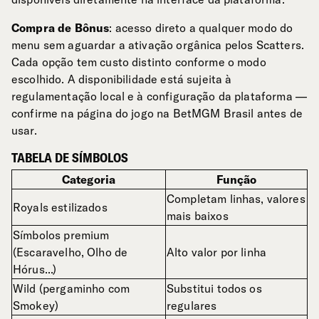
Compra de Bônus
: acesso direto a qualquer modo do
menu sem aguardar a ativação orgânica pelos Scatters.
Cada opção tem custo distinto conforme o modo
escolhido. A disponibilidade está sujeita à
regulamentação local e à configuração da plataforma —
confirme na página do jogo na BetMGM Brasil antes de
usar.
TABELA DE SÍMBOLOS
Categoria
Função
Completam linhas, valores
Royals estilizados
mais baixos
Símbolos premium
(Escaravelho, Olho de
Alto valor por linha
Hórus...)
Wild (pergaminho com
Substitui todos os
Smokey)
regulares