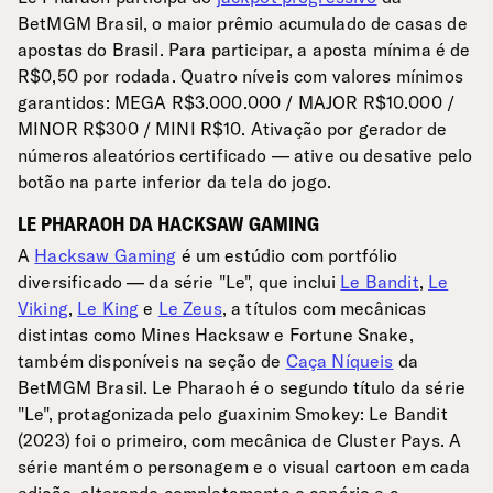
BetMGM Brasil, o maior prêmio acumulado de casas de
apostas do Brasil. Para participar, a aposta mínima é de
R$0,50 por rodada. Quatro níveis com valores mínimos
garantidos: MEGA R$3.000.000 / MAJOR R$10.000 /
MINOR R$300 / MINI R$10. Ativação por gerador de
números aleatórios certificado — ative ou desative pelo
botão na parte inferior da tela do jogo.
LE PHARAOH DA HACKSAW GAMING
A
Hacksaw Gaming
é um estúdio com portfólio
diversificado — da série "Le", que inclui
Le Bandit
,
Le
Viking
,
Le King
e
Le Zeus
, a títulos com mecânicas
distintas como Mines Hacksaw e Fortune Snake,
também disponíveis na seção de
Caça Níqueis
da
BetMGM Brasil. Le Pharaoh é o segundo título da série
"Le", protagonizada pelo guaxinim Smokey: Le Bandit
(2023) foi o primeiro, com mecânica de Cluster Pays. A
série mantém o personagem e o visual cartoon em cada