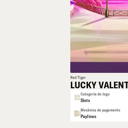
Red Tiger
LUCKY VALENT
Categoria do Jogo
Slots
Mecânica de pagamento
Paylines