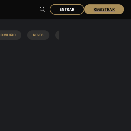
ENTRAR
REGISTRAR
O MILHÃO
NOVOS
MGM EXCLUSIVOS
BINGO AO VIVO