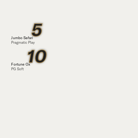
5
Jumbo Safari
Pragmatic Play
10
Fortune Ox
PG Soft