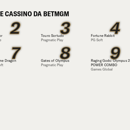
E CASSINO DA BETMGM
2
3
4
or
Touro Sortudo
Fortune Rabbit
e
Pragmatic Play
PG Soft
7
8
9
une Dragon
Gates of Olympus
Raging Gods: Olympus 2
ft
Pragmatic Play
POWER COMBO
Games Global