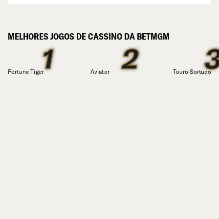
MELHORES JOGOS DE CASSINO DA BETMGM
1
2
Fortune Tiger
Aviator
Touro Sortudo