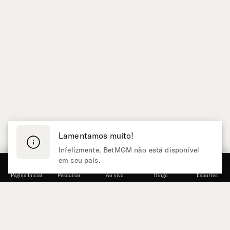
Lamentamos muito!
Infelizmente, BetMGM não está disponível
em seu país.
Página Inicial
Pesquisar
Ao vivo
Bingo
Esportes