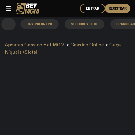
ENTRAR
REGISTRAR
CASSINO ONLINE
MELHORES SLOTS
BRASILIDAD
Apostas Cassino Bet MGM
>
Cassino Online
>
Caça
Níqueis (Slots)