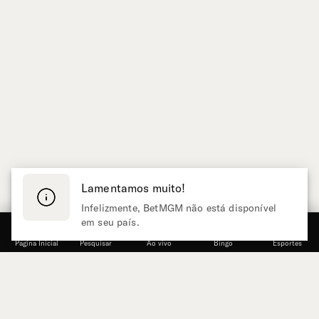
Lamentamos muito!
Infelizmente, BetMGM não está disponível
em seu país.
Página Inicial
Pesquisar
Ao vivo
Bingo
Esportes