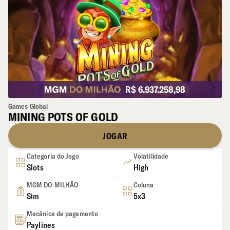
R$ 6.937.258,98
Games Global
MINING POTS OF GOLD
JOGAR
Categoria do Jogo
Volatilidade
Slots
High
MGM DO MILHÃO
Coluna
Sim
5x3
Mecânica de pagamento
Paylines