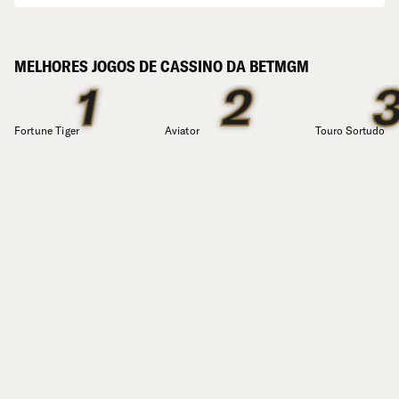
MELHORES JOGOS DE CASSINO DA BETMGM
1
2
Fortune Tiger
Aviator
Touro Sortudo