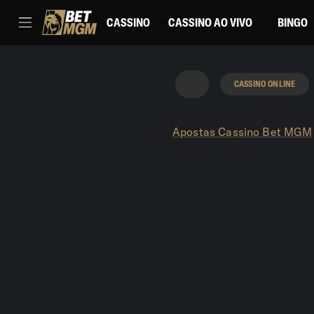
CASSINO
CASSINO AO VIVO
BINGO
CASSINO ONLINE
Apostas Cassino Bet MGM