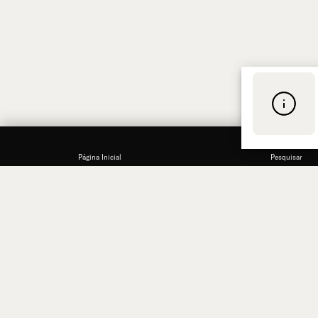
Página Inicial
Pesquisar