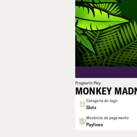
Pragmatic Play
MONKEY MAD
Categoria do Jogo
Slots
Mecânica de pagamento
Paylines