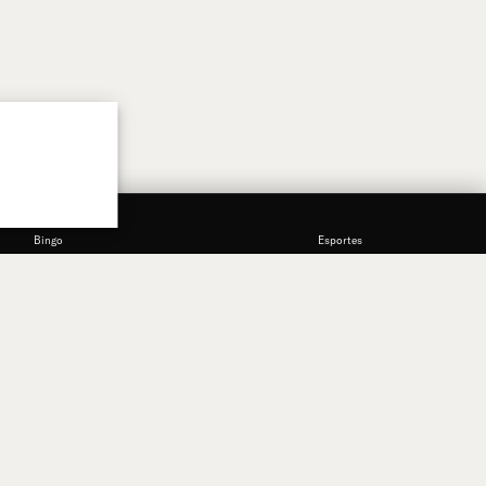
Bingo
Esportes