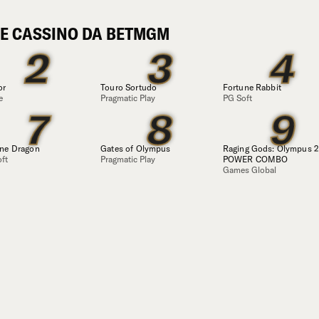
E CASSINO DA BETMGM
2
3
4
or
Touro Sortudo
Fortune Rabbit
e
Pragmatic Play
PG Soft
7
8
9
une Dragon
Gates of Olympus
Raging Gods: Olympus 2
ft
Pragmatic Play
POWER COMBO
Games Global