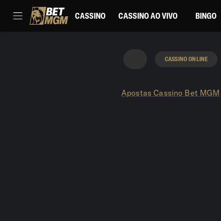
CASSINO
CASSINO AO VIVO
BINGO
CASSINO ONLINE
Apostas Cassino Bet MGM