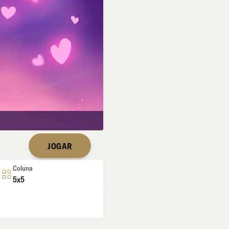
JOGAR
Coluna
5x5