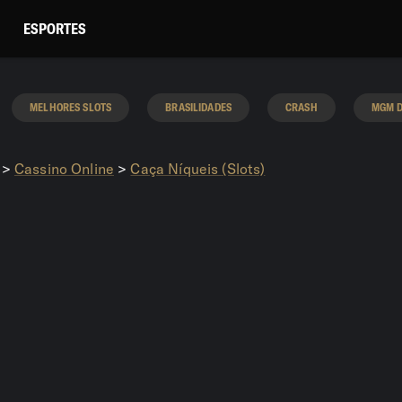
ESPORTES
MELHORES SLOTS
BRASILIDADES
CRASH
MGM D
>
Cassino Online
>
Caça Níqueis (Slots)