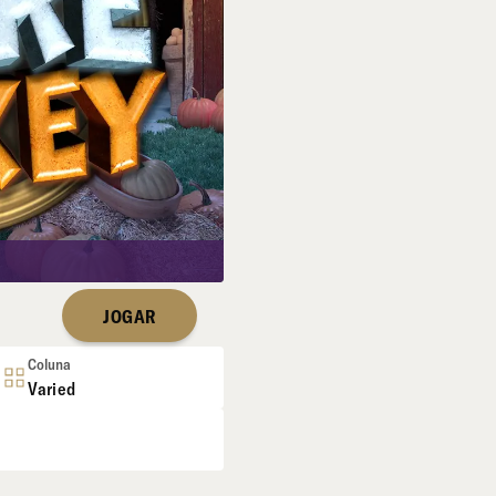
JOGAR
Coluna
Varied