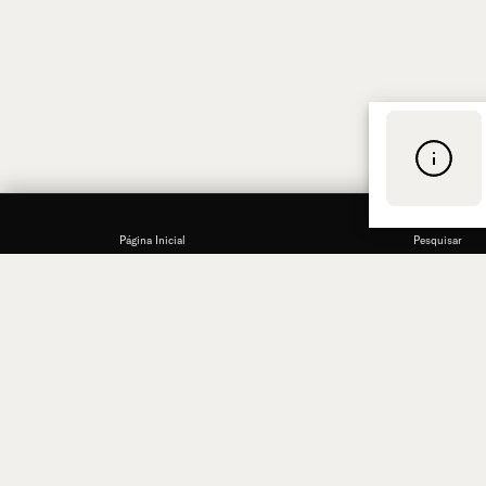
Página Inicial
Pesquisar