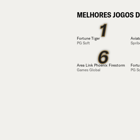
MELHORES JOGOS D
1
Fortune Tiger
Aviat
PG Soft
Sprib
6
Area Link Phoenix Firestorm
Fort
Games Global
PG So