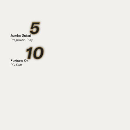
5
Jumbo Safari
Pragmatic Play
10
Fortune Ox
PG Soft