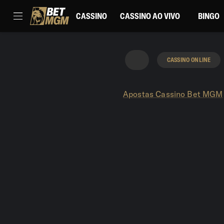
CASSINO
CASSINO AO VIVO
BINGO
CASSINO ONLINE
Apostas Cassino Bet MGM