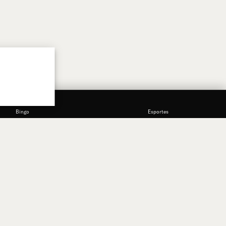
Bingo
Esportes