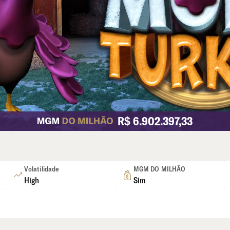
R$ 6.902.397,33
Volatilidade
MGM DO MILHÃO
High
Sim