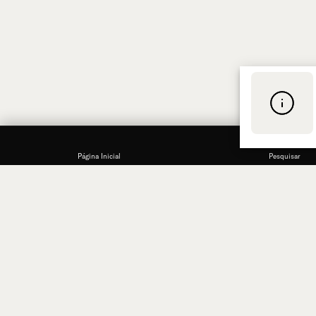
Página Inicial
Pesquisar