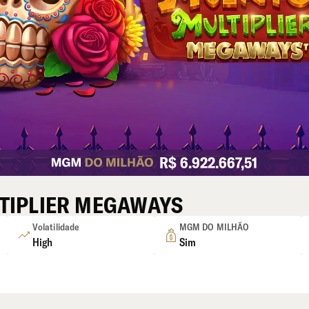
R$ 6.922.667,51
TIPLIER MEGAWAYS
Volatilidade
MGM DO MILHÃO
High
Sim