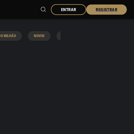
ENTRAR
REGISTRAR
O MILHÃO
NOVOS
MGM EXCLUSIVOS
BINGO AO VIVO