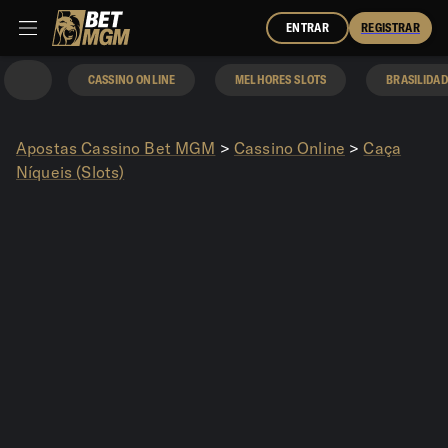
ENTRAR
REGISTRAR
CASSINO ONLINE
MELHORES SLOTS
BRASILIDAD
Apostas Cassino Bet MGM
>
Cassino Online
>
Caça
Níqueis (Slots)