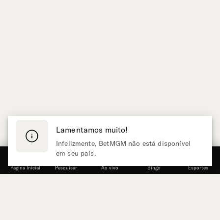
Lamentamos muito!
Infelizmente, BetMGM não está disponível
em seu país.
Página Inicial
Pesquisar
Ao vivo
Bingo
Esportes