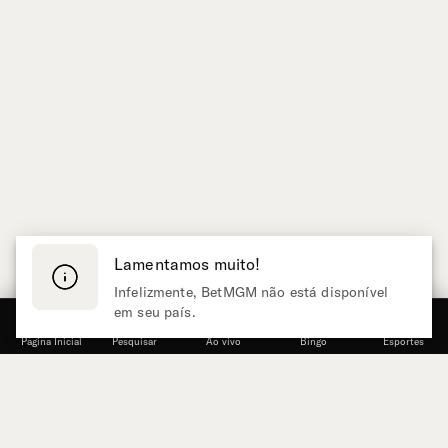
Lamentamos muito!
Infelizmente, BetMGM não está disponível
em seu país.
Página Inicial
Pesquisar
Ao vivo
Bingo
Esportes