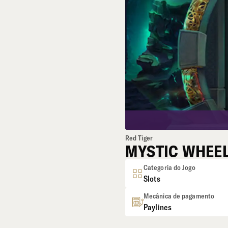
Red Tiger
MYSTIC WHEE
Categoria do Jogo
Slots
Mecânica de pagamento
Paylines