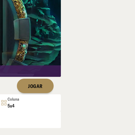
JOGAR
Coluna
5x4