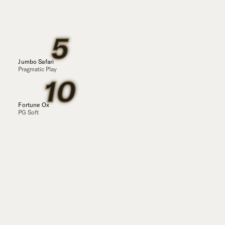
5
Jumbo Safari
Pragmatic Play
10
Fortune Ox
PG Soft