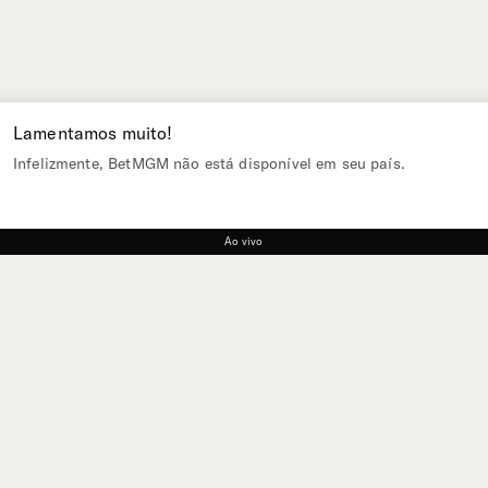
Lamentamos muito!
Infelizmente, BetMGM não está disponível em seu país.
Ao vivo
Trazido para você por
BAIXE O APLICATIVO BETMGM BRASIL