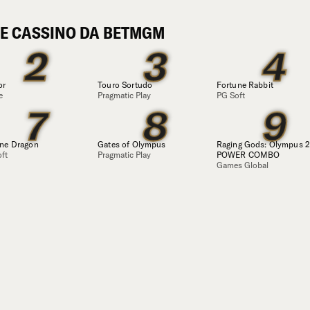
E CASSINO DA BETMGM
2
3
4
or
Touro Sortudo
Fortune Rabbit
e
Pragmatic Play
PG Soft
7
8
9
une Dragon
Gates of Olympus
Raging Gods: Olympus 2
ft
Pragmatic Play
POWER COMBO
Games Global