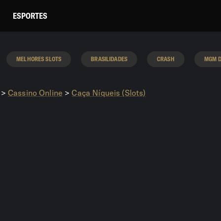
ESPORTES
MELHORES SLOTS
BRASILIDADES
CRASH
MGM D
>
Cassino Online
>
Caça Níqueis (Slots)