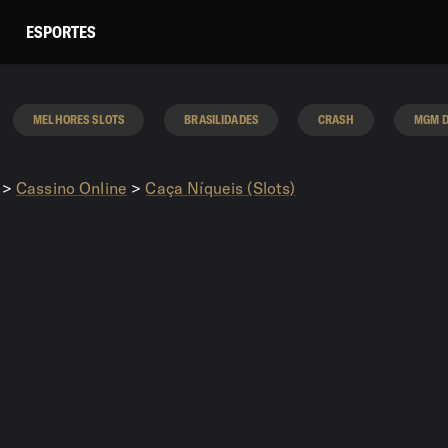
ESPORTES
MELHORES SLOTS
BRASILIDADES
CRASH
MGM D
>
Cassino Online
>
Caça Níqueis (Slots)