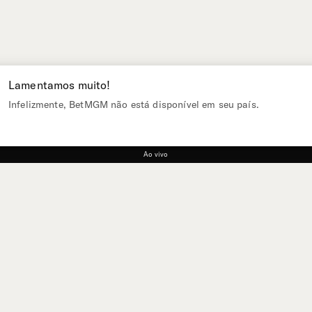
Lamentamos muito!
Infelizmente, BetMGM não está disponível em seu país.
Ao vivo
Trazido para você por
BAIXE O APLICATIVO BETMGM BRASIL