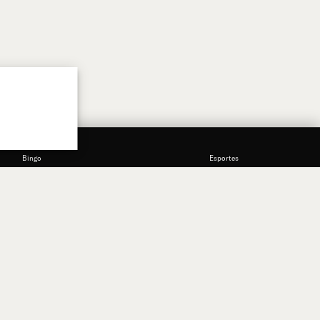
Bingo
Esportes