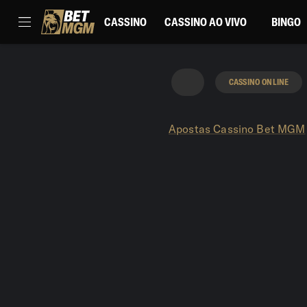
CASSINO
CASSINO AO VIVO
BINGO
CASSINO ONLINE
Apostas Cassino Bet MGM