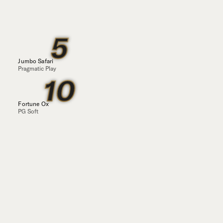
5
Jumbo Safari
Pragmatic Play
10
Fortune Ox
PG Soft