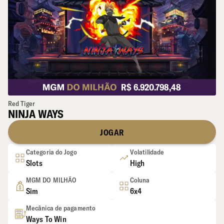
R$ 6.920.798,48
Red Tiger
NINJA WAYS
JOGAR
Categoria do Jogo
Volatilidade
Slots
High
MGM DO MILHÃO
Coluna
Sim
6x4
Mecânica de pagamento
Ways To Win