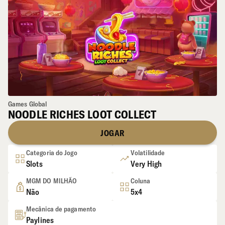
Games Global
NOODLE RICHES LOOT COLLECT
JOGAR
Categoria do Jogo
Volatilidade
Slots
Very High
MGM DO MILHÃO
Coluna
Não
5x4
Mecânica de pagamento
Paylines