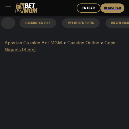
ENTRAR
REGISTRAR
CASSINO ONLINE
MELHORES SLOTS
BRASILIDAD
Apostas Cassino Bet MGM
>
Cassino Online
>
Caça
Níqueis (Slots)