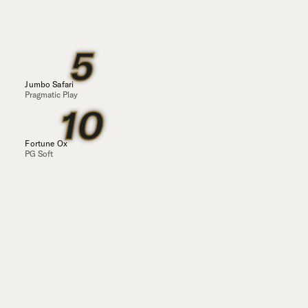
5
Jumbo Safari
Pragmatic Play
10
Fortune Ox
PG Soft