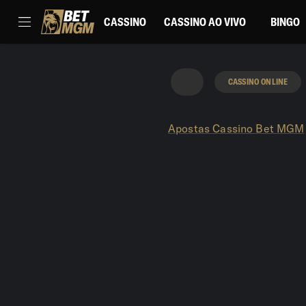
CASSINO
CASSINO AO VIVO
BINGO
CASSINO ONLINE
Apostas Cassino Bet MGM