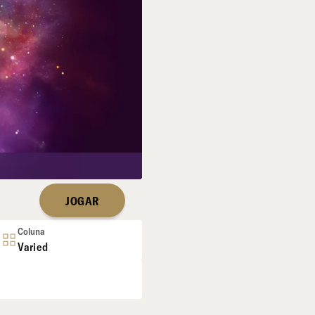
JOGAR
Coluna
Varied