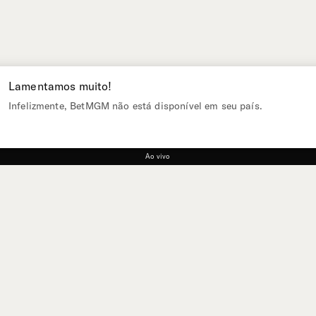
Lamentamos muito!
Infelizmente, BetMGM não está disponível em seu país.
Ao vivo
Trazido para você por
BAIXE O APLICATIVO BETMGM BRASIL