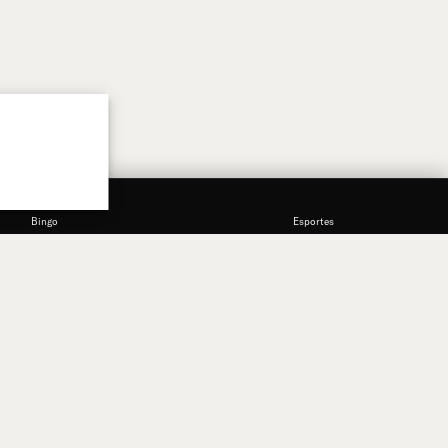
Bingo
Esportes