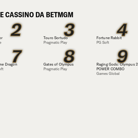
E CASSINO DA BETMGM
2
3
4
or
Touro Sortudo
Fortune Rabbit
e
Pragmatic Play
PG Soft
7
8
9
une Dragon
Gates of Olympus
Raging Gods: Olympus 2
ft
Pragmatic Play
POWER COMBO
Games Global