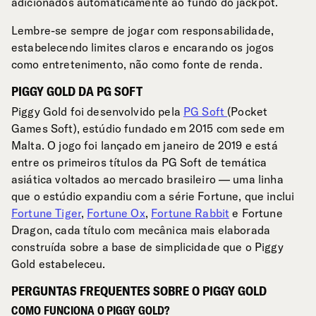
adicionados automaticamente ao fundo do jackpot.
Lembre-se sempre de jogar com responsabilidade,
estabelecendo limites claros e encarando os jogos
como entretenimento, não como fonte de renda.
PIGGY GOLD DA PG SOFT
Piggy Gold foi desenvolvido pela
PG Soft
(Pocket
Games Soft), estúdio fundado em 2015 com sede em
Malta. O jogo foi lançado em janeiro de 2019 e está
entre os primeiros títulos da PG Soft de temática
asiática voltados ao mercado brasileiro — uma linha
que o estúdio expandiu com a série Fortune, que inclui
Fortune Tiger
,
Fortune Ox
,
Fortune Rabbit
e Fortune
Dragon, cada título com mecânica mais elaborada
construída sobre a base de simplicidade que o Piggy
Gold estabeleceu.
PERGUNTAS FREQUENTES SOBRE O PIGGY GOLD
COMO FUNCIONA O PIGGY GOLD?