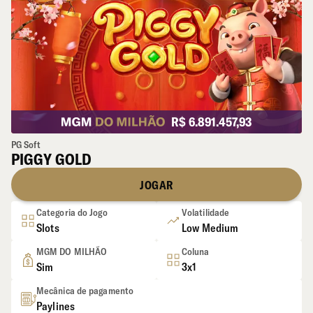
R$ 6.891.457,93
PG Soft
PIGGY GOLD
JOGAR
Categoria do Jogo
Volatilidade
Slots
Low Medium
MGM DO MILHÃO
Coluna
Sim
3x1
Mecânica de pagamento
Paylines