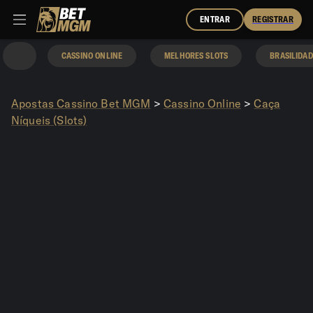
ENTRAR
REGISTRAR
CASSINO ONLINE
MELHORES SLOTS
BRASILIDAD
Apostas Cassino Bet MGM
>
Cassino Online
>
Caça
Níqueis (Slots)