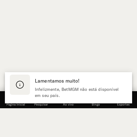
Lamentamos muito!
Infelizmente, BetMGM não está disponível
em seu país.
Página Inicial
Pesquisar
Ao vivo
Bingo
Esportes