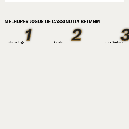
MELHORES JOGOS DE CASSINO DA BETMGM
1
2
Fortune Tiger
Aviator
Touro Sortudo