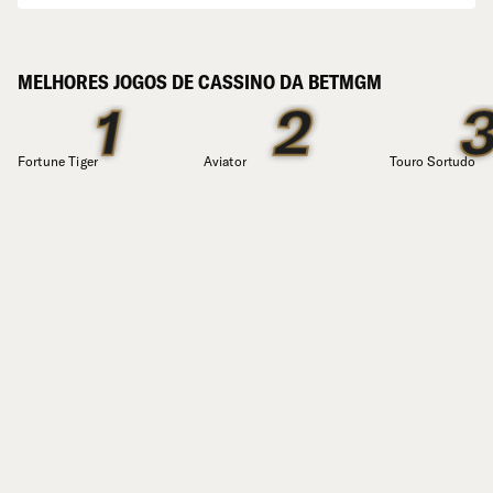
MELHORES JOGOS DE CASSINO DA BETMGM
1
2
Fortune Tiger
Aviator
Touro Sortudo